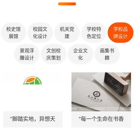
合作伙伴
校史馆
校园文
机关党
学校特
学校品
展馆
化设计
建
色定位
牌设计
景观浮
文创校
企业文
画集书
雕设计
庆策划
化
籍
“脚踏实地，异想天
“每一个生命在书香
开”——榆社东升小
中灵动成长”——记