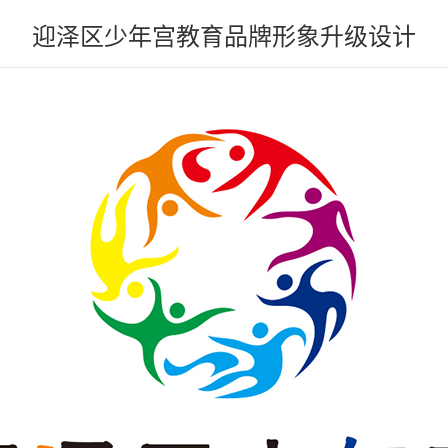
迎泽区少年宫教育品牌形象升级设计