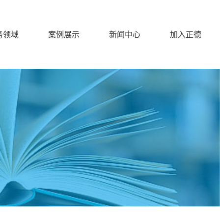
务领域
案例展示
新闻中心
加入正德